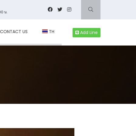
00 น.
CONTACT US
TH
Add Line