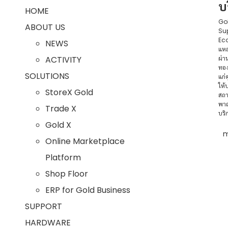
บ
HOME
Gol
ABOUT US
Sup
Eco
NEWS
แหล
ACTIVITY
ผ่า
ทอ
SOLUTIONS
แก่
ให้
StoreX Gold
สถา
พาณ
Trade X
บริ
Gold X
m
Online Marketplace
Platform
Shop Floor
ERP for Gold Business
SUPPORT
HARDWARE