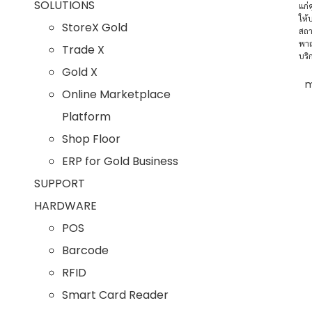
SOLUTIONS
แก่
ให้
StoreX Gold
สถา
พาณ
Trade X
บริ
Gold X
m
Online Marketplace
Platform
Shop Floor
ERP for Gold Business
SUPPORT
HARDWARE
POS
Barcode
RFID
Smart Card Reader