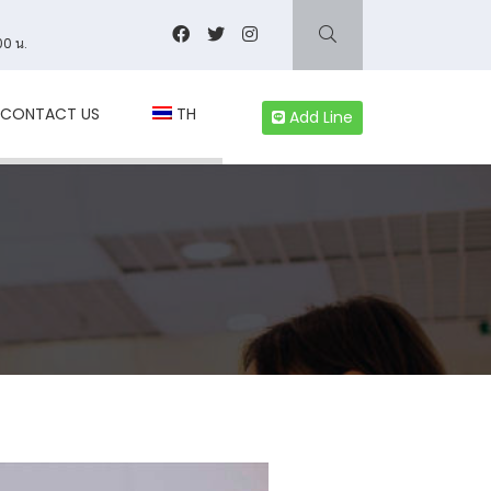
00 น.
CONTACT US
TH
Add Line